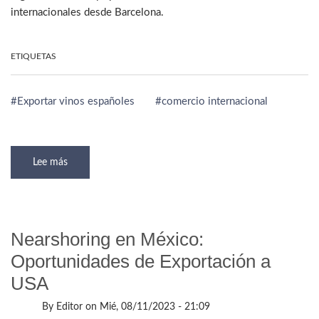
internacionales desde Barcelona.
ETIQUETAS
Exportar vinos españoles
comercio internacional
Lee más
sobre
Exportar
Vinos
Españoles
a
México,
una
Oportunidad
Nearshoring en México:
a
tu
Oportunidades de Exportación a
Alcance
USA
By
Editor
on
Mié, 08/11/2023 - 21:09