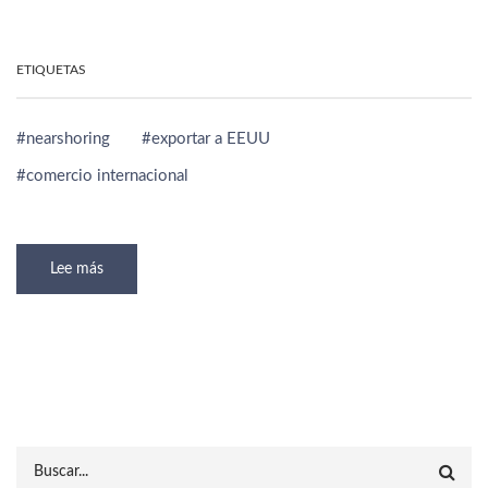
ETIQUETAS
nearshoring
exportar a EEUU
comercio internacional
Lee más
sobre
Nearshoring
en
México:
Oportunidades
de
Exportación
a
USA
Search