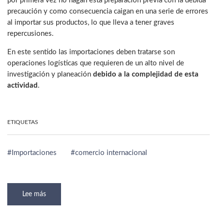
por primera vez no hagan esta preparación previa con la debida
precaución y como consecuencia caigan en una serie de errores
al importar sus productos, lo que lleva a tener graves
repercusiones.
En este sentido las importaciones deben tratarse son
operaciones logísticas que requieren de un alto nivel de
investigación y planeación
debido a la complejidad de esta
actividad
.
ETIQUETAS
Importaciones
comercio internacional
Lee más
sobre
¿Qué
considerar
para