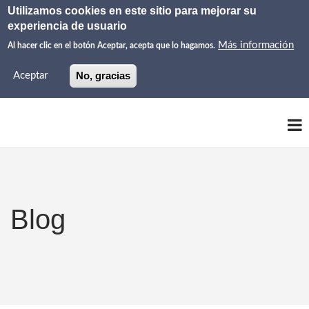
Pasar
Utilizamos cookies en este sitio para mejorar su
CATALÀ
ENGLISH
ESPAÑOL
Idiomas
al
experiencia de usuario
linkedin
wh
contenido
Más información
Al hacer clic en el botón Aceptar, acepta que lo hagamos.
principal
No, gracias
Aceptar
Blog